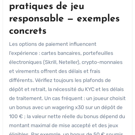
pratiques de jeu
responsable — exemples
concrets
Les options de paiement influencent
l'expérience : cartes bancaires, portefeuilles
électroniques (Skrill, Neteller), crypto-monnaies
et virements offrent des délais et frais
différents. Vérifiez toujours les plafonds de
dépôt et retrait, la nécessité du KYC et les délais
de traitement. Un cas fréquent : un joueur choisit
un bonus avec un wagering x30 sur un dépôt de
100 € ; la valeur nette réelle du bonus dépend du
montant maximal de mise accepté et des jeux
éligibles. Par exemple, un bonus de 50 € soumis