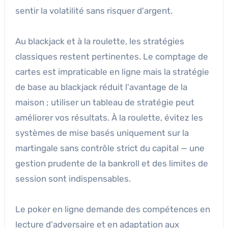
sentir la volatilité sans risquer d'argent.
Au blackjack et à la roulette, les stratégies
classiques restent pertinentes. Le comptage de
cartes est impraticable en ligne mais la stratégie
de base au blackjack réduit l'avantage de la
maison ; utiliser un tableau de stratégie peut
améliorer vos résultats. À la roulette, évitez les
systèmes de mise basés uniquement sur la
martingale sans contrôle strict du capital — une
gestion prudente de la bankroll et des limites de
session sont indispensables.
Le poker en ligne demande des compétences en
lecture d'adversaire et en adaptation aux