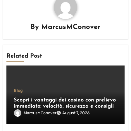
By
MarcusMConover
Related Post
Blog
Scopri i vantaggi dei casino con prelievo
immediato: velocità, sicurezza e consigli
pratici
MarcusMConover
August 7, 2026