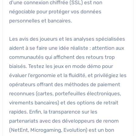
d'une connexion chiffrée (SSL) est non
négociable pour protéger vos données
personnelles et bancaires.
Les avis des joueurs et les analyses spécialisées
aident à se faire une idée réaliste : attention aux
communautés qui affichent des retours trop
biaisés. Testez les jeux en mode démo pour
évaluer l'ergonomie et la fluidité, et privilégiez les
opérateurs offrant des méthodes de paiement
reconnues (cartes, portefeuilles électroniques,
virements bancaires) et des options de retrait
rapides. Enfin, la transparence sur les
partenariats avec des développeurs de renom
(NetEnt, Microgaming, Evolution) est un bon