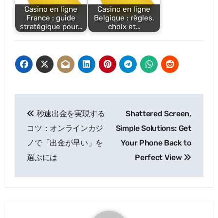
Casino en ligne
Casino en ligne
France : guide
Belgique : règles,
stratégique pour…
choix et…
Post
秒速出金を実現する
Shattered Screen,
navigation
コツ：オンラインカジ
Simple Solutions: Get
ノで「出金が早い」を
Your Phone Back to
選ぶには
Perfect View