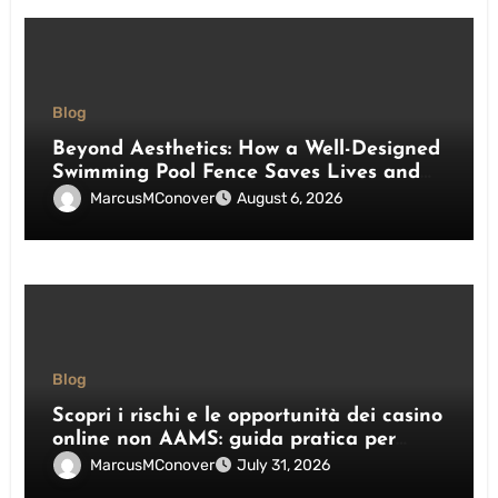
Blog
Beyond Aesthetics: How a Well-Designed
Swimming Pool Fence Saves Lives and
Enhances Your Outdoor Space
MarcusMConover
August 6, 2026
Blog
Scopri i rischi e le opportunità dei casino
online non AAMS: guida pratica per
giocatori italiani
MarcusMConover
July 31, 2026