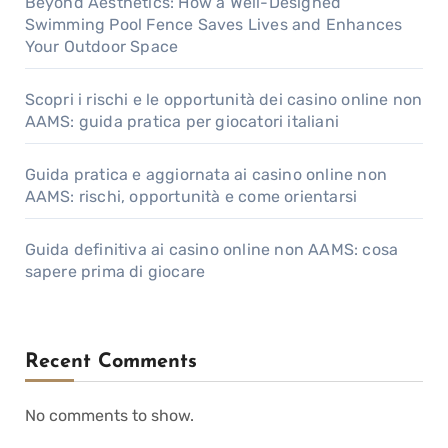
Beyond Aesthetics: How a Well-Designed
Swimming Pool Fence Saves Lives and Enhances
Your Outdoor Space
Scopri i rischi e le opportunità dei casino online non
AAMS: guida pratica per giocatori italiani
Guida pratica e aggiornata ai casino online non
AAMS: rischi, opportunità e come orientarsi
Guida definitiva ai casino online non AAMS: cosa
sapere prima di giocare
Recent Comments
No comments to show.