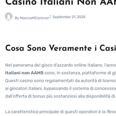
Casino Italiani Non AA
September 21, 2025
By
MarcusMConover
Cosa Sono Veramente i Ca
Nel panorama del gioco d’azzardo online italiano, l’acr
italiani non AAMS
sono, in sostanza, piattaforme di gi
Questi casino sono regolamentati da autorità di licensin
ai giocatori italiani, bypassando il sistema di concessi
dall’offerta di bonus più sostanziosi alla disponibilità 
La caratteristica principale di questi operatori è la
fless