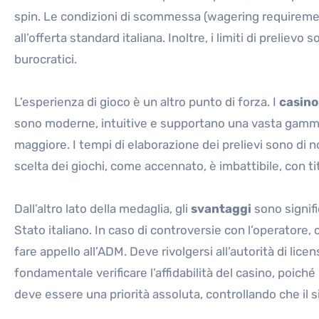
spin. Le condizioni di scommessa (wagering requirements
all’offerta standard italiana. Inoltre, i limiti di preli
burocratici.
L’esperienza di gioco è un altro punto di forza. I
casino
sono moderne, intuitive e supportano una vasta gamma
maggiore. I tempi di elaborazione dei prelievi sono di n
scelta dei giochi, come accennato, è imbattibile, con tito
Dall’altro lato della medaglia, gli
svantaggi
sono signifi
Stato italiano. In caso di controversie con l’operatore,
fare appello all’ADM. Deve rivolgersi all’autorità di li
fondamentale verificare l’affidabilità del casino, poiché
deve essere una priorità assoluta, controllando che il sit