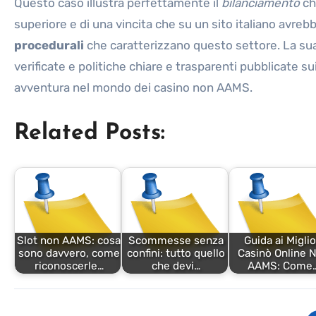
Questo caso illustra perfettamente il
bilanciamento
ch
superiore e di una vincita che su un sito italiano avreb
procedurali
che caratterizzano questo settore. La sua 
verificate e politiche chiare e trasparenti pubblicate s
avventura nel mondo dei casino non AAMS.
Related Posts:
Slot non AAMS: cosa
Scommesse senza
Guida ai Miglio
sono davvero, come
confini: tutto quello
Casinò Online 
riconoscerle…
che devi…
AAMS: Come