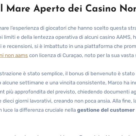
el Mare Aperto dei Casino N
re l’esperienza di giocatori che hanno scelto questa stra
i limiti e della lentezza operativa di alcuni casino AAMS, 
i e recensioni, si è imbattuto in una piattaforma che pr
ani non aams
con licenza di Curaçao, noto per la sua vasta se
egistrazione è stato semplice, il bonus di benvenuto è sta
po alcune settimane e una vincita consistente, Marco ha i
ccount più approfondita del previsto, chiedendo documenti 
re dieci giorni lavorativi, creando non poca ansia. Alla fine
 luce la differenza cruciale nella
gestione del customer