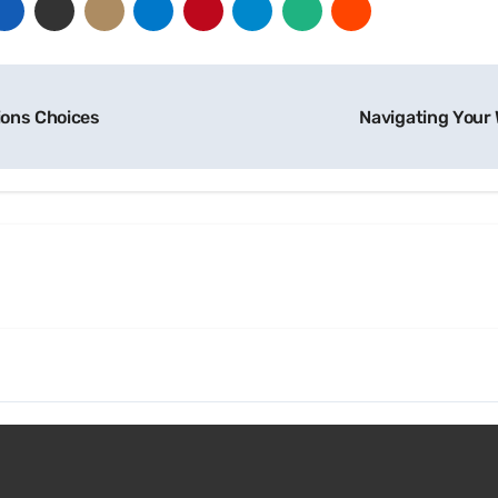
ions Choices
Navigating Your 