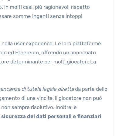
in molti casi, più ragionevoli rispetto
incassare somme ingenti senza intoppi
 nella user experience. Le loro piattaforme
coin ed Ethereum, offrendo un anonimato
ttore determinante per molti giocatori. La
ancanza di tutela legale diretta
da parte dello
agamento di una vincita, il giocatore non può
 non sempre risolutivo. Inoltre, è
a
sicurezza dei dati personali e finanziari