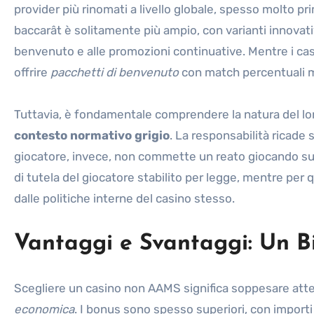
provider più rinomati a livello globale, spesso molto prim
baccarât è solitamente più ampio, con varianti innovative
benvenuto e alle promozioni continuative. Mentre i cas
offrire
pacchetti di benvenuto
con match percentuali mol
Tuttavia, è fondamentale comprendere la natura del loro
contesto normativo grigio
. La responsabilità ricade s
giocatore, invece, non commette un reato giocando su q
di tutela del giocatore stabilito per legge, mentre per
dalle politiche interne del casino stesso.
Vantaggi e Svantaggi: Un Bi
Scegliere un casino non AAMS significa soppesare atte
economica
. I bonus sono spesso superiori, con import